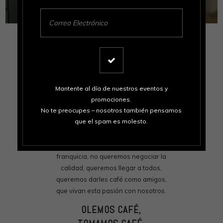
Somos una Casa Tostadora Calabrese.
Nuestro manifiesto se resume en darte
el mejor café posible, desde la
selección del grano al origen, el muy
importante tueste, el molido y la mejor
Mantente al día de nuestros eventos y
forma de preparar el café.
promociones.
No te preocupes – nosotros también pensamos
Somos amantes del café y somos
que el spam es molesto.
familia. Nuestra motivación es
compartirte la pasión y el amor que le
tenemos a esta bebida. No somos
franquicia, no queremos negociar la
calidad, queremos llegar a todos,
queremos darles café como amigos,
que vivan esta pasión con nosotros.
OLEMOS CAFÉ,